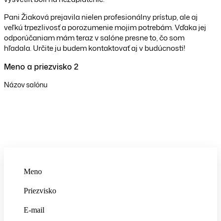
Pani Žiaková prejavila nielen profesionálny prístup, ale aj
veľkú trpezlivosť a porozumenie mojim potrebám. Vďaka jej
odporúčaniam mám teraz v salóne presne to, čo som
hľadala. Určite ju budem kontaktovať aj v budúcnosti!
Meno a priezvisko 2
Názov salónu
Zaujal Vás tento produkt?
Neváhajte a kontaktujte nás.
Meno
Priezvisko
E-mail