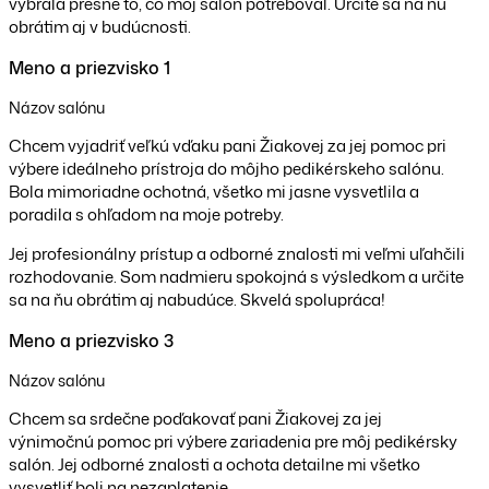
vybrala presne to, čo môj salón potreboval. Určite sa na ňu
obrátim aj v budúcnosti.
Meno a priezvisko 1
Názov salónu
Chcem vyjadriť veľkú vďaku pani Žiakovej za jej pomoc pri
výbere ideálneho prístroja do môjho pedikérskeho salónu.
Bola mimoriadne ochotná, všetko mi jasne vysvetlila a
poradila s ohľadom na moje potreby.
Jej profesionálny prístup a odborné znalosti mi veľmi uľahčili
rozhodovanie. Som nadmieru spokojná s výsledkom a určite
sa na ňu obrátim aj nabudúce. Skvelá spolupráca!
Meno a priezvisko 3
Názov salónu
Chcem sa srdečne poďakovať pani Žiakovej za jej
výnimočnú pomoc pri výbere zariadenia pre môj pedikérsky
salón. Jej odborné znalosti a ochota detailne mi všetko
vysvetliť boli na nezaplatenie.