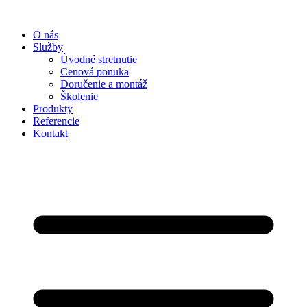
Preskočiť
na
O nás
obsah
Služby
Úvodné stretnutie
Cenová ponuka
Doručenie a montáž
Školenie
Produkty
Referencie
Kontakt