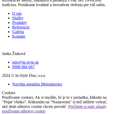
kozmetické salóny, manikúru a pedikúru s viac než 19-ročnou
tradíciou. Ponúkame kvalitné a inovatívne riešenia pre váš salón.
O nás
Služby
Produkty
Referencie
Galéria
Kontakt
Janka Žiaková
info@in-style.sk
0908 984 067
2024 © In-Style Duo, s.r.o.
Navrhla agentúra Melonberries
Cookies
Používame cookies. Ak si myslíte, že je to v poriadku, kliknite na
"Prijať všetko". Kliknutím na "Nastavenia" si tiež môžete vybrať,
aký druh súborov cookie chcete povoliť.
Prečítajte si naše zásady
používania súborov cookie