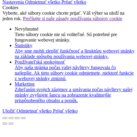
Nastavenia
Odmietnuť všetko
Prijať všetko
Cookies
Vyberte, aké súbory cookie chcete prijať. Váš výber sa uloží na
jeden rok.
Prečítajte si naše zásady používania súborov cookie
Nevyhnutné
Tieto súbory cookie nie sú voliteľné. Sú potrebné pre
fungovanie webovej stránky.
Štatistiky
Aby sme mohli zlepšiť funkčnosť a štruktúru webovej stránky
na základe spôsobu používania webovej stránky.
Používateľská spokojnosť
Aby naša stránka počas vašej návštevy fungovala čo
najlepšie. Ak tieto súbory cookie odmietnete, niektoré funkcie
z webovej stránky zmiznú.
Marketing
Zdieľaním svojich záujmov a správania počas návštevy našej
stránky zvyšujete šancu na zobrazenie kvalitnejšie
prispôsobeného obsahu a ponúk.
Uložiť
Odmietnuť všetko
Prijať všetko