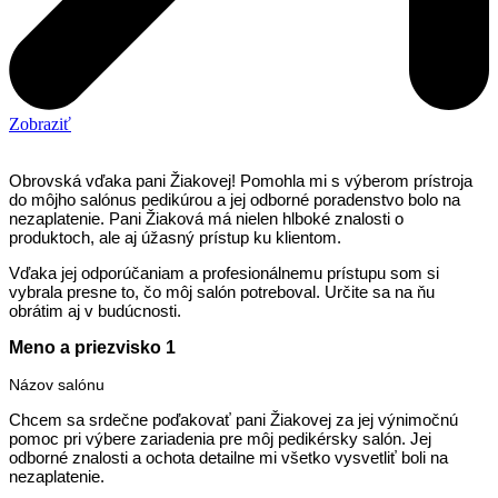
Zobraziť
Obrovská vďaka pani Žiakovej! Pomohla mi s výberom prístroja
do môjho salónus pedikúrou a jej odborné poradenstvo bolo na
nezaplatenie. Pani Žiaková má nielen hlboké znalosti o
produktoch, ale aj úžasný prístup ku klientom.
Vďaka jej odporúčaniam a profesionálnemu prístupu som si
vybrala presne to, čo môj salón potreboval. Určite sa na ňu
obrátim aj v budúcnosti.
Meno a priezvisko 1
Názov salónu
Chcem sa srdečne poďakovať pani Žiakovej za jej výnimočnú
pomoc pri výbere zariadenia pre môj pedikérsky salón. Jej
odborné znalosti a ochota detailne mi všetko vysvetliť boli na
nezaplatenie.