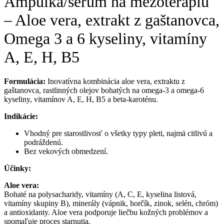
Ampulka/sérum na mezoterapiu
– Aloe vera, extrakt z gaštanovca,
Omega 3 a 6 kyseliny, vitamíny
A, E, H, B5
Formulácia:
Inovatívna kombinácia aloe vera, extraktu z
gaštanovca, rastlinných olejov bohatých na omega-3 a omega-6
kyseliny, vitamínov A, E, H, B5 a beta-karoténu.
Indikácie:
Vhodný pre starostlivosť o všetky typy pleti, najmä citlivú a
podráždenú.
Bez vekových obmedzení.
Účinky:
Aloe vera:
Bohaté na polysacharidy, vitamíny (A, C, E, kyselina listová,
vitamíny skupiny B), minerály (vápnik, horčík, zinok, selén, chróm)
a antioxidanty. Aloe vera podporuje liečbu kožných problémov a
spomaľuje proces starnutia.