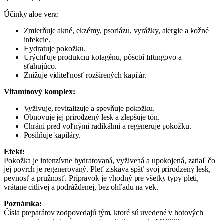
Účinky aloe vera:
Zmierňuje akné, ekzémy, psoriázu, vyrážky, alergie a kožné
infekcie.
Hydratuje pokožku.
Urýchľuje produkciu kolagénu, pôsobí liftingovo a
sťahujúco.
Znižuje viditeľnosť rozšírených kapilár.
Vitamínový komplex:
Vyživuje, revitalizuje a spevňuje pokožku.
Obnovuje jej prirodzený lesk a zlepšuje tón.
Chráni pred voľnými radikálmi a regeneruje pokožku.
Posilňuje kapiláry.
Efekt:
Pokožka je intenzívne hydratovaná, vyživená a upokojená, zatiaľ čo
jej povrch je regenerovaný. Pleť získava späť svoj prirodzený lesk,
pevnosť a pružnosť. Prípravok je vhodný pre všetky typy pleti,
vrátane citlivej a podráždenej, bez ohľadu na vek.
Poznámka:
Čísla preparátov zodpovedajú tým, ktoré sú uvedené v hotových