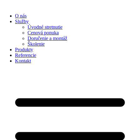
Preskočiť
na
O nás
obsah
Služby
Úvodné stretnutie
Cenová ponuka
Doručenie a montáž
Školenie
Produkty
Referencie
Kontakt