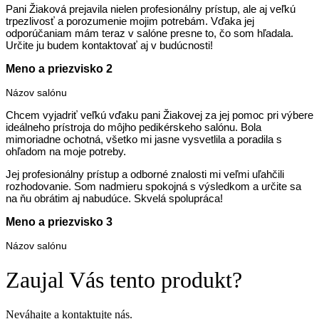
Pani Žiaková prejavila nielen profesionálny prístup, ale aj veľkú
trpezlivosť a porozumenie mojim potrebám. Vďaka jej
odporúčaniam mám teraz v salóne presne to, čo som hľadala.
Určite ju budem kontaktovať aj v budúcnosti!
Meno a priezvisko 2
Názov salónu
Chcem vyjadriť veľkú vďaku pani Žiakovej za jej pomoc pri výbere
ideálneho prístroja do môjho pedikérskeho salónu. Bola
mimoriadne ochotná, všetko mi jasne vysvetlila a poradila s
ohľadom na moje potreby.
Jej profesionálny prístup a odborné znalosti mi veľmi uľahčili
rozhodovanie. Som nadmieru spokojná s výsledkom a určite sa
na ňu obrátim aj nabudúce. Skvelá spolupráca!
Meno a priezvisko 3
Názov salónu
Zaujal Vás tento produkt?
Neváhajte a kontaktujte nás.