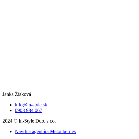
Janka Žiaková
info@in-style.sk
0908 984 067
2024 © In-Style Duo, s.r.o.
Navrhla agentúra Melonberries