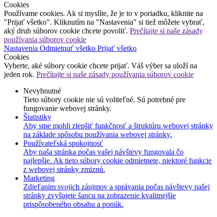
Cookies
Používame cookies. Ak si myslíte, že je to v poriadku, kliknite na
"Prijať všetko". Kliknutím na "Nastavenia" si tiež môžete vybrať,
aký druh súborov cookie chcete povoliť.
Prečítajte si naše zásady
používania súborov cookie
Nastavenia
Odmietnuť všetko
Prijať všetko
Cookies
Vyberte, aké súbory cookie chcete prijať. Váš výber sa uloží na
jeden rok.
Prečítajte si naše zásady používania súborov cookie
Nevyhnutné
Tieto súbory cookie nie sú voliteľné. Sú potrebné pre
fungovanie webovej stránky.
Štatistiky
Aby sme mohli zlepšiť funkčnosť a štruktúru webovej stránky
na základe spôsobu používania webovej stránky.
Používateľská spokojnosť
Aby naša stránka počas vašej návštevy fungovala čo
najlepšie. Ak tieto súbory cookie odmietnete, niektoré funkcie
z webovej stránky zmiznú.
Marketing
Zdieľaním svojich záujmov a správania počas návštevy našej
stránky zvyšujete šancu na zobrazenie kvalitnejšie
prispôsobeného obsahu a ponúk.