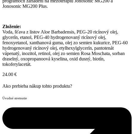
programoch zariadení na mezoterapiu Jonosonic MG200 a
Jonosonic MG200 Plus.
Zloženie:
Voda, šťava z listov Aloe Barbadensis, PEG-20 ricínový olej,
glycerín, etanol, PEG-40 hydrogenovaný ricínový olej,
fenoxyetanol, xanthanová guma, olej zo semien kukurice, PEG-60
hydrogenovaný ricínový olej, etylhexylglycerín, pantotenát
vápenatý, inozitol, retinol, olej zo semien Rosa Moschata, sorban
draselný, oxopropanoová kyselina, oxid dusný, biotín,
tokoferylacetát.
24.00
€
Ako prebieha nákup tohto produktu?
Úvodné stretnutie