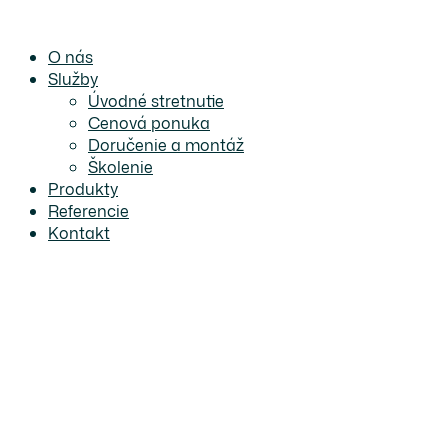
Preskočiť
na
O nás
obsah
Služby
Úvodné stretnutie
Cenová ponuka
Doručenie a montáž
Školenie
Produkty
Referencie
Kontakt