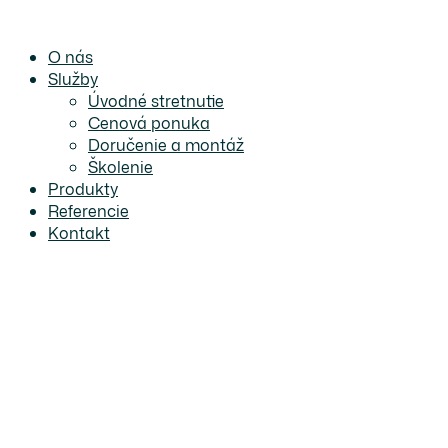
Preskočiť
na
O nás
obsah
Služby
Úvodné stretnutie
Cenová ponuka
Doručenie a montáž
Školenie
Produkty
Referencie
Kontakt