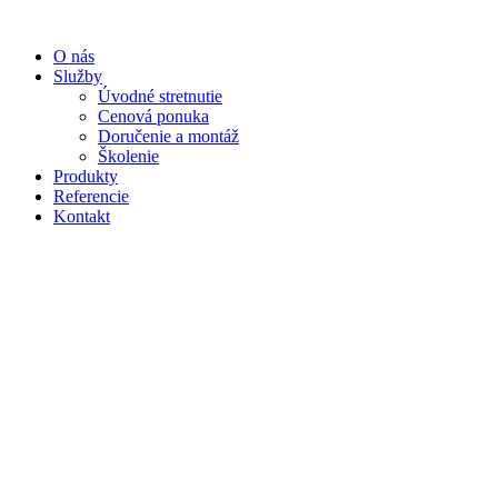
Preskočiť
na
O nás
obsah
Služby
Úvodné stretnutie
Cenová ponuka
Doručenie a montáž
Školenie
Produkty
Referencie
Kontakt