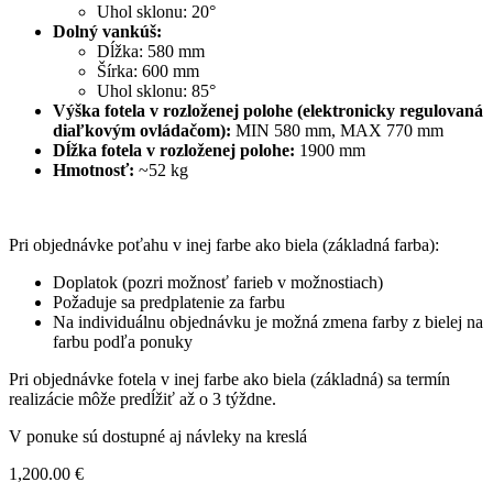
Uhol sklonu: 20°
Dolný vankúš:
Dĺžka: 580 mm
Šírka: 600 mm
Uhol sklonu: 85°
Výška fotela v rozloženej polohe (elektronicky regulovaná
diaľkovým ovládačom):
MIN 580 mm, MAX 770 mm
Dĺžka fotela v rozloženej polohe:
1900 mm
Hmotnosť:
~52 kg
Pri objednávke poťahu v inej farbe ako biela (základná farba):
Doplatok (pozri možnosť farieb v možnostiach)
Požaduje sa predplatenie za farbu
Na individuálnu objednávku je možná zmena farby z bielej na
farbu podľa ponuky
Pri objednávke fotela v inej farbe ako biela (základná) sa termín
realizácie môže predĺžiť až o 3 týždne.
V ponuke sú dostupné aj návleky na kreslá
1,200.00
€