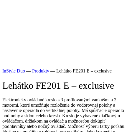
InStyle Duo
—
Produkty
—
Lehátko FE201 E – exclusive
Lehátko FE201 E – exclusive
Elektronicky ovládané kreslo s 3 profilovanými vankúšmi a 2
motormi, ktoré umožňuje rozloženie do vodorovnej polohy a
nastavenie operadla do vertikálnej polohy. Má spúšťacie operadlo
pod nohy a sklon celého kresla. Kreslo je vybavené diaľkovým
ovládačom, držiakom na ovládač a možnosťou dokúpiť
podhlavníky alebo nožný ovládač. Možnosť výberu farby poťahu.
Ideálne na použitie v salónoch pre pedikúru alebo kozmetiku.