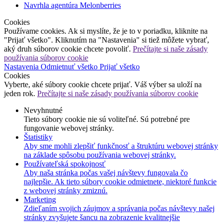
Navrhla agentúra Melonberries
Cookies
Používame cookies. Ak si myslíte, že je to v poriadku, kliknite na
"Prijať všetko". Kliknutím na "Nastavenia" si tiež môžete vybrať,
aký druh súborov cookie chcete povoliť.
Prečítajte si naše zásady
používania súborov cookie
Nastavenia
Odmietnuť všetko
Prijať všetko
Cookies
Vyberte, aké súbory cookie chcete prijať. Váš výber sa uloží na
jeden rok.
Prečítajte si naše zásady používania súborov cookie
Nevyhnutné
Tieto súbory cookie nie sú voliteľné. Sú potrebné pre
fungovanie webovej stránky.
Štatistiky
Aby sme mohli zlepšiť funkčnosť a štruktúru webovej stránky
na základe spôsobu používania webovej stránky.
Používateľská spokojnosť
Aby naša stránka počas vašej návštevy fungovala čo
najlepšie. Ak tieto súbory cookie odmietnete, niektoré funkcie
z webovej stránky zmiznú.
Marketing
Zdieľaním svojich záujmov a správania počas návštevy našej
stránky zvyšujete šancu na zobrazenie kvalitnejšie