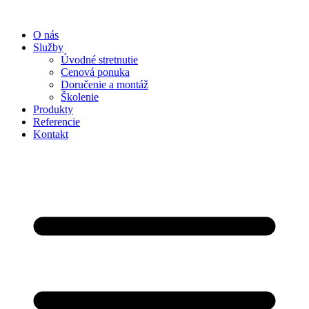
Preskočiť
na
O nás
obsah
Služby
Úvodné stretnutie
Cenová ponuka
Doručenie a montáž
Školenie
Produkty
Referencie
Kontakt