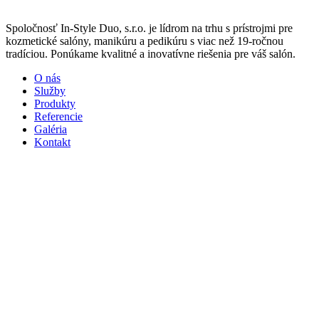
Spoločnosť In-Style Duo, s.r.o. je lídrom na trhu s prístrojmi pre
kozmetické salóny, manikúru a pedikúru s viac než 19-ročnou
tradíciou. Ponúkame kvalitné a inovatívne riešenia pre váš salón.
O nás
Služby
Produkty
Referencie
Galéria
Kontakt