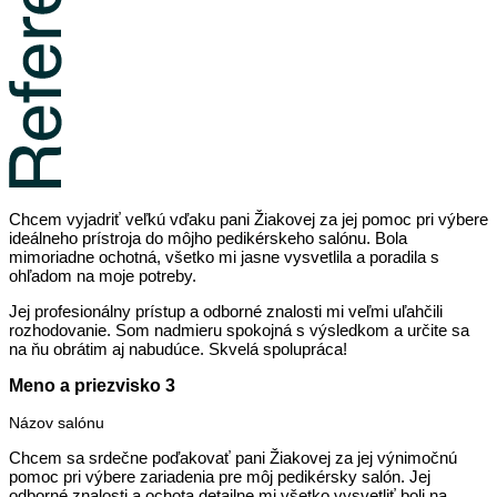
Chcem vyjadriť veľkú vďaku pani Žiakovej za jej pomoc pri výbere
ideálneho prístroja do môjho pedikérskeho salónu. Bola
mimoriadne ochotná, všetko mi jasne vysvetlila a poradila s
ohľadom na moje potreby.
Jej profesionálny prístup a odborné znalosti mi veľmi uľahčili
rozhodovanie. Som nadmieru spokojná s výsledkom a určite sa
na ňu obrátim aj nabudúce. Skvelá spolupráca!
Meno a priezvisko 3
Názov salónu
Chcem sa srdečne poďakovať pani Žiakovej za jej výnimočnú
pomoc pri výbere zariadenia pre môj pedikérsky salón. Jej
odborné znalosti a ochota detailne mi všetko vysvetliť boli na