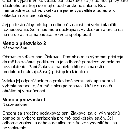
Chcem vyjadriť veľkú vďaku pani Žiakovej za jej pomoc pri výbere
ideálneho prístroja do môjho pedikérskeho salónu. Bola
mimoriadne ochotná, všetko mi jasne vysvetlila a poradila s
ohľadom na moje potreby.
Jej profesionálny prístup a odborné znalosti mi veľmi uľahčili
rozhodovanie. Som nadmieru spokojná s výsledkom a určite sa
na ňu obrátim aj nabudúce. Skvelá spolupráca!
Meno a priezvisko 3
Názov salónu
Obrovská vďaka pani Žiakovej! Pomohla mi s výberom prístroja
do môjho salónus pedikúrou a jej odborné poradenstvo bolo na
nezaplatenie. Pani Žiaková má nielen hlboké znalosti o
produktoch, ale aj úžasný prístup ku klientom.
Vďaka jej odporúčaniam a profesionálnemu prístupu som si
vybrala presne to, čo môj salón potreboval. Určite sa na ňu
obrátim aj v budúcnosti.
Meno a priezvisko 1
Názov salónu
Chcem sa srdečne poďakovať pani Žiakovej za jej výnimočnú
pomoc pri výbere zariadenia pre môj pedikérsky salón. Jej
odborné znalosti a ochota detailne mi všetko vysvetliť boli na
nezaplatenie.