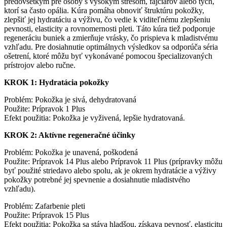
predovšetkým pre osoby s vysokým stresom, fajčiarov alebo tých,
ktorí sa často opália. Kúra pomáha obnoviť štruktúru pokožky,
zlepšiť jej hydratáciu a výživu, čo vedie k viditeľnému zlepšeniu
pevnosti, elasticity a rovnomernosti pleti. Táto kúra tiež podporuje
regeneráciu buniek a zmierňuje vrásky, čo prispieva k mladistvému
vzhľadu. Pre dosiahnutie optimálnych výsledkov sa odporúča séria
ošetrení, ktoré môžu byť vykonávané pomocou špecializovaných
prístrojov alebo ručne.
KROK 1: Hydratácia pokožky
Problém: Pokožka je sivá, dehydratovaná
Použite: Prípravok 1 Plus
Efekt použitia: Pokožka je vyživená, lepšie hydratovaná.
KROK 2: Aktívne regeneračné účinky
Problém: Pokožka je unavená, poškodená
Použite: Prípravok 14 Plus alebo Prípravok 11 Plus (prípravky môžu
byť použité striedavo alebo spolu, ak je okrem hydratácie a výživy
pokožky potrebné jej spevnenie a dosiahnutie mladistvého
vzhľadu).
Problém: Zafarbenie pleti
Použite: Prípravok 15 Plus
Efekt použitia: Pokožka sa stáva hladšou, získava pevnosť, elasticitu