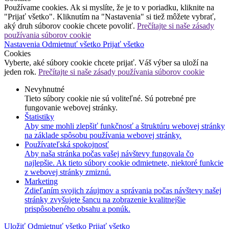
Používame cookies. Ak si myslíte, že je to v poriadku, kliknite na
"Prijať všetko". Kliknutím na "Nastavenia" si tiež môžete vybrať,
aký druh súborov cookie chcete povoliť.
Prečítajte si naše zásady
používania súborov cookie
Nastavenia
Odmietnuť všetko
Prijať všetko
Cookies
Vyberte, aké súbory cookie chcete prijať. Váš výber sa uloží na
jeden rok.
Prečítajte si naše zásady používania súborov cookie
Nevyhnutné
Tieto súbory cookie nie sú voliteľné. Sú potrebné pre
fungovanie webovej stránky.
Štatistiky
Aby sme mohli zlepšiť funkčnosť a štruktúru webovej stránky
na základe spôsobu používania webovej stránky.
Používateľská spokojnosť
Aby naša stránka počas vašej návštevy fungovala čo
najlepšie. Ak tieto súbory cookie odmietnete, niektoré funkcie
z webovej stránky zmiznú.
Marketing
Zdieľaním svojich záujmov a správania počas návštevy našej
stránky zvyšujete šancu na zobrazenie kvalitnejšie
prispôsobeného obsahu a ponúk.
Uložiť
Odmietnuť všetko
Prijať všetko