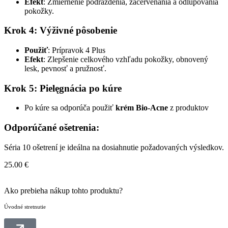
Efekt
: Zmiernenie podráždenia, začervenania a odlupovania
pokožky.
Krok 4: Výživné pôsobenie
Použiť
: Prípravok 4 Plus
Efekt
: Zlepšenie celkového vzhľadu pokožky, obnovený
lesk, pevnosť a pružnosť.
Krok 5: Pielęgnácia po kúre
Po kúre sa odporúča použiť
krém Bio-Acne
z produktov
Odporúčané ošetrenia:
Séria 10 ošetrení je ideálna na dosiahnutie požadovaných výsledkov.
25.00
€
Ako prebieha nákup tohto produktu?
Úvodné stretnutie