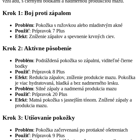
vzhľadu, s čiernymi bodkami a nadmernou produkciou mazu.
Krok 1: Boj proti zápalom
Problém
: Pokožka s ružovkou alebo mladistvým akné
Použiť
: Prípravok 7 Plus
Efekt
: Zníženie zápalov a spevnenie krvných ciev.
Krok 2: Aktívne pôsobenie
Problém
: Podráždená pokožka so zápalmi, viditeľné čierne
bodky
Použiť
: Prípravok 8 Plus
Efekt
: Redukcia zápalov, zníženie produkcie mazu. Pokožka
je viac hydratovaná, hladká a bez nadmerného lesku.
Problém
: Silné zápaly a nadmerná produkcia mazu
Použiť
: Prípravok 20 Plus
Efekt
: Matná pokožka s jasnejším tónom. Znížené zápaly a
produkcia mazu.
Krok 3: Utišovanie pokožky
Problém
: Pokožka začervenaná po protiakné ošetreniach
Použiť
: Prípravok 9 Plus