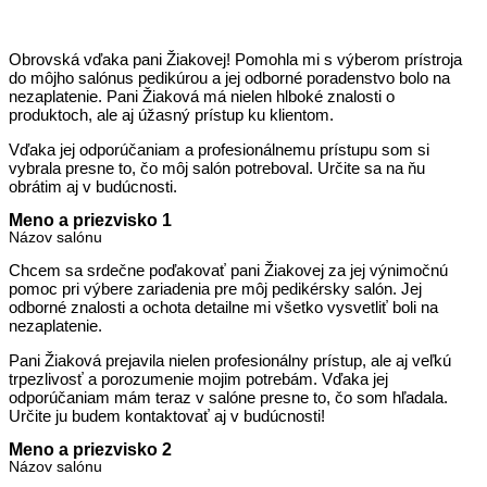
Obrovská vďaka pani Žiakovej! Pomohla mi s výberom prístroja
do môjho salónus pedikúrou a jej odborné poradenstvo bolo na
nezaplatenie. Pani Žiaková má nielen hlboké znalosti o
produktoch, ale aj úžasný prístup ku klientom.
Vďaka jej odporúčaniam a profesionálnemu prístupu som si
vybrala presne to, čo môj salón potreboval. Určite sa na ňu
obrátim aj v budúcnosti.
Meno a priezvisko 1
Názov salónu
Chcem sa srdečne poďakovať pani Žiakovej za jej výnimočnú
pomoc pri výbere zariadenia pre môj pedikérsky salón. Jej
odborné znalosti a ochota detailne mi všetko vysvetliť boli na
nezaplatenie.
Pani Žiaková prejavila nielen profesionálny prístup, ale aj veľkú
trpezlivosť a porozumenie mojim potrebám. Vďaka jej
odporúčaniam mám teraz v salóne presne to, čo som hľadala.
Určite ju budem kontaktovať aj v budúcnosti!
Meno a priezvisko 2
Názov salónu