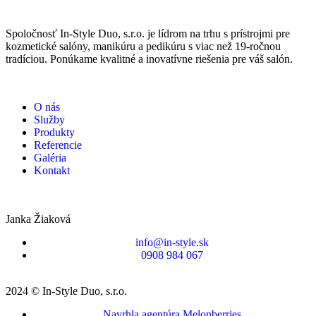
Spoločnosť In-Style Duo, s.r.o. je lídrom na trhu s prístrojmi pre
kozmetické salóny, manikúru a pedikúru s viac než 19-ročnou
tradíciou. Ponúkame kvalitné a inovatívne riešenia pre váš salón.
O nás
Služby
Produkty
Referencie
Galéria
Kontakt
Janka Žiaková
info@in-style.sk
0908 984 067
2024 © In-Style Duo, s.r.o.
Navrhla agentúra Melonberries