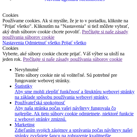
Cookies
Používame cookies. Ak si myslíte, že je to v poriadku, kliknite na
"Prijať všetko". Kliknutím na "Nastavenia" si tiež môžete vybrať,
aký druh súborov cookie chcete povoliť.
Prečítajte si naše zásady
používania súborov cookie
Nastavenia
Odmietnuť všetko
Prijať všetko
Cookies
Vyberte, aké súbory cookie chcete prijať. Váš výber sa uloží na
jeden rok.
Prečítajte si naše zásady používania súborov cookie
Nevyhnutné
Tieto súbory cookie nie sú voliteľné. Sú potrebné pre
fungovanie webovej stránky.
Štatistiky
Aby sme mohli zlepšiť funkčnosť a štruktúru webovej stránky
na základe spôsobu používania webovej stránky.
Používateľská spokojnosť
Aby naša stránka počas vašej návštevy fungovala čo
najlepšie. Ak tieto súbory cookie odmietnete, niektoré funkcie
z webovej stránky zmiznú.
Marketing
Zdieľaním svojich záujmov a správania počas návštevy našej
stránky zvyšujete šancu na zobrazenie kvalitnejšie