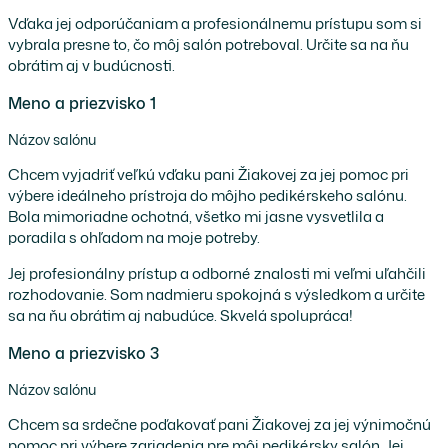
Vďaka jej odporúčaniam a profesionálnemu prístupu som si
vybrala presne to, čo môj salón potreboval. Určite sa na ňu
obrátim aj v budúcnosti.
Meno a priezvisko 1
Názov salónu
Chcem vyjadriť veľkú vďaku pani Žiakovej za jej pomoc pri
výbere ideálneho prístroja do môjho pedikérskeho salónu.
Bola mimoriadne ochotná, všetko mi jasne vysvetlila a
poradila s ohľadom na moje potreby.
Jej profesionálny prístup a odborné znalosti mi veľmi uľahčili
rozhodovanie. Som nadmieru spokojná s výsledkom a určite
sa na ňu obrátim aj nabudúce. Skvelá spolupráca!
Meno a priezvisko 3
Názov salónu
Chcem sa srdečne poďakovať pani Žiakovej za jej výnimočnú
pomoc pri výbere zariadenia pre môj pedikérsky salón. Jej