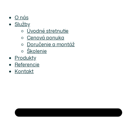
Preskočiť
na
O nás
obsah
Služby
Úvodné stretnutie
Cenová ponuka
Doručenie a montáž
Školenie
Produkty
Referencie
Kontakt