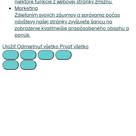
niektoré funkcie z webovej stránky zmiznú.
Marketing
Zdieľaním svojich záujmov a správania počas
návštevy našej stránky zvyšujete šancu na
zobrazenie kvalitnejšie prispôsobeného obsahu a
ponúk.
Uložiť
Odmietnuť všetko
Prijať všetko