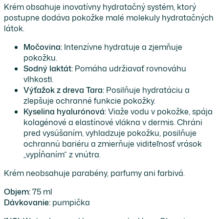
Krém obsahuje inovatívny hydratačný systém, ktorý
postupne dodáva pokožke malé molekuly hydratačných
látok.
Močovina:
Intenzívne hydratuje a zjemňuje
pokožku.
Sodný laktát:
Pomáha udržiavať rovnováhu
vlhkosti.
Výťažok z dreva Tara:
Posilňuje hydratáciu a
zlepšuje ochranné funkcie pokožky.
Kyselina hyalurónová:
Viaže vodu v pokožke, spája
kolagénové a elastínové vlákna v dermis. Chráni
pred vysúšaním, vyhladzuje pokožku, posilňuje
ochrannú bariéru a zmierňuje viditeľnosť vrások
„vypĺňaním“ z vnútra.
Krém neobsahuje parabény, parfumy ani farbivá.
Objem:
75 ml
Dávkovanie:
pumpička