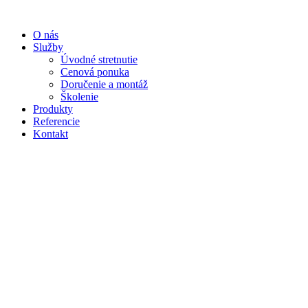
Preskočiť
na
O nás
obsah
Služby
Úvodné stretnutie
Cenová ponuka
Doručenie a montáž
Školenie
Produkty
Referencie
Kontakt