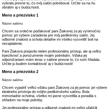
vybrala presne to, čo môj salón potreboval. Určite sa na ňu
obrátim aj v budúcnosti.
Meno a priezvisko 1
Názov salónu
Chcem sa srdečne poďakovať pani Žiakovej za jej výnimočnú
pomoc pri výbere zariadenia pre môj pedikérsky salón. Jej
odborné znalosti a ochota detailne mi všetko vysvetliť boli na
nezaplatenie.
Pani Žiaková prejavila nielen profesionálny prístup, ale aj veľkú
trpezlivosť a porozumenie mojim potrebám. Vďaka jej
odporúčaniam mám teraz v salóne presne to, čo som hľadala.
Určite ju budem kontaktovať aj v budúcnosti!
Meno a priezvisko 2
Názov salónu
Chcem vyjadriť veľkú vďaku pani Žiakovej za jej pomoc pri výbere
ideálneho prístroja do môjho pedikérskeho salónu. Bola
mimoriadne ochotná, všetko mi jasne vysvetlila a poradila s
ohľadom na moje potreby.
Jej profesionálny prístup a odborné znalosti mi veľmi uľahčili