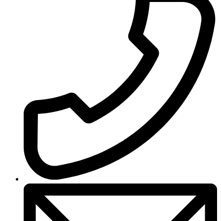
Marketing
Zdieľaním
svojich
záujmov a
správania
počas návštevy
našej stránky
zvyšujete šancu
na zobrazenie
kvalitnejšie
prispôsobeného
obsahu a
ponúk.