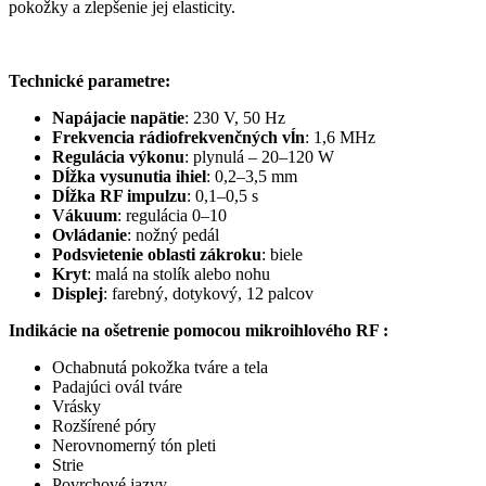
pokožky a zlepšenie jej elasticity.
Technické parametre:
Napájacie napätie
: 230 V, 50 Hz
Frekvencia rádiofrekvenčných vĺn
: 1,6 MHz
Regulácia výkonu
: plynulá – 20–120 W
Dĺžka vysunutia ihiel
: 0,2–3,5 mm
Dĺžka RF impulzu
: 0,1–0,5 s
Vákuum
: regulácia 0–10
Ovládanie
: nožný pedál
Podsvietenie oblasti zákroku
: biele
Kryt
: malá na stolík alebo nohu
Displej
: farebný, dotykový, 12 palcov
Indikácie na ošetrenie pomocou mikroihlového RF :
Ochabnutá pokožka tváre a tela
Padajúci ovál tváre
Vrásky
Rozšírené póry
Nerovnomerný tón pleti
Strie
Povrchové jazvy