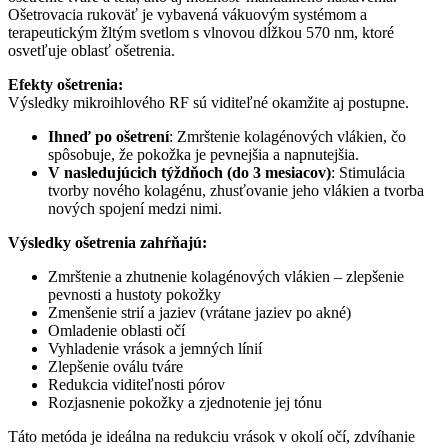
Ošetrovacia rukoväť je vybavená vákuovým systémom a
terapeutickým žltým svetlom s vlnovou dĺžkou 570 nm, ktoré
osvetľuje oblasť ošetrenia.
Efekty ošetrenia:
Výsledky mikroihlového RF sú viditeľné okamžite aj postupne.
Ihneď po ošetrení
: Zmrštenie kolagénových vlákien, čo
spôsobuje, že pokožka je pevnejšia a napnutejšia.
V nasledujúcich týždňoch (do 3 mesiacov)
: Stimulácia
tvorby nového kolagénu, zhusťovanie jeho vlákien a tvorba
nových spojení medzi nimi.
Výsledky ošetrenia zahŕňajú:
Zmrštenie a zhutnenie kolagénových vlákien – zlepšenie
pevnosti a hustoty pokožky
Zmenšenie strií a jaziev (vrátane jaziev po akné)
Omladenie oblasti očí
Vyhladenie vrások a jemných línií
Zlepšenie oválu tváre
Redukcia viditeľnosti pórov
Rozjasnenie pokožky a zjednotenie jej tónu
Táto metóda je ideálna na redukciu vrások v okolí očí, zdvíhanie