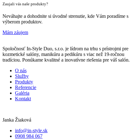
Zaujali vás naše produkty?
Neváhajte a dohodnite si úvodné strenutie, kde Vám poradíme s
výberom produktov.
Mám záujem
Spoločnosť In-Style Duo, s.r.o. je lídrom na trhu s prístrojmi pre
kozmetické salóny, manikúru a pedikúru s viac než 19-ročnou
tradíciou. Ponúkame kvalitné a inovatívne riešenia pre váš salón.
O nás
Služby
Produkty
Referencie
Galéria
Kontakt
Janka Žiaková
info@in-style.sk
0908 984 067