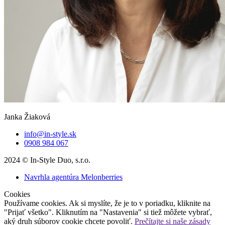
Janka Žiaková
info@in-style.sk
0908 984 067
2024 © In-Style Duo, s.r.o.
Navrhla agentúra Melonberries
Cookies
Používame cookies. Ak si myslíte, že je to v poriadku, kliknite na
"Prijať všetko". Kliknutím na "Nastavenia" si tiež môžete vybrať,
aký druh súborov cookie chcete povoliť.
Prečítajte si naše zásady