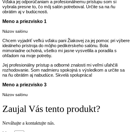
Vďaka jej odporúčaniam a profesionálnemu prístupu som si
vybrala presne to, čo môj salón potreboval. Určite sa na ňu
obrátim aj v budúcnosti.
Meno a priezvisko 1
Názov salónu
Chcem vyjadriť veľkú vďaku pani Žiakovej za jej pomoc pri výbere
ideálneho prístroja do môjho pedikérskeho salónu. Bola
mimoriadne ochotná, všetko mi jasne vysvetlila a poradila s
ohľadom na moje potreby.
Jej profesionálny prístup a odborné znalosti mi veľmi uľahčili
rozhodovanie. Som nadmieru spokojná s výsledkom a určite sa
na ňu obrátim aj nabudúce. Skvelá spolupráca!
Meno a priezvisko 3
Názov salónu
Zaujal Vás tento produkt?
Neváhajte a kontaktujte nás.