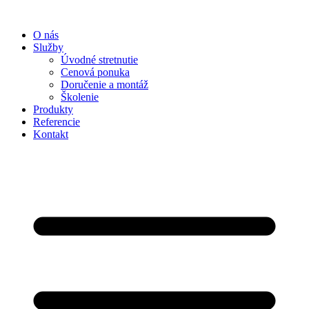
Preskočiť
na
O nás
obsah
Služby
Úvodné stretnutie
Cenová ponuka
Doručenie a montáž
Školenie
Produkty
Referencie
Kontakt