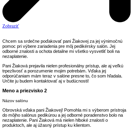
Zobraziť
Chcem sa srdečne poďakovať pani Žiakovej za jej výnimočnú
pomoc pri výbere zariadenia pre môj pedikérsky salón. Jej
odborné znalosti a ochota detailne mi všetko vysvetliť boli na
nezaplatenie.
Pani Žiaková prejavila nielen profesionálny prístup, ale aj veľkú
trpezlivosť a porozumenie mojim potrebám. Vďaka jej
odporúčaniam mám teraz v salóne presne to, čo som hľadala.
Určite ju budem kontaktovať aj v budúcnosti!
Meno a priezvisko 2
Názov salónu
Obrovská vďaka pani Žiakovej! Pomohla mi s výberom prístroja
do môjho salónus pedikúrou a jej odborné poradenstvo bolo na
nezaplatenie. Pani Žiaková má nielen hlboké znalosti o
produktoch, ale aj úžasný prístup ku klientom.